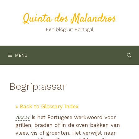
Ga
naar
Quinta dos Malandros
de
inhoud
Een blog uit Portugal
MENU
Begrip:
assar
« Back to Glossary Index
Assar
is het Portugese werkwoord voor
grillen, braden of in de oven bakken van
vlees, vis of groenten. Het verwijst naar