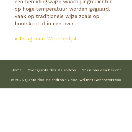
een bereidingswijze waarbij ingrediënten
op hoge temperatuur worden gegaard,
vaak op traditionele wijze zoals op
houtskool of in een oven.
« Terug naar Woordenlijst
Home
Over Quinta dos Malandros
Stuur ons een bericht
© 2026 Quinta dos Malandros
• Gebouwd met
GeneratePress