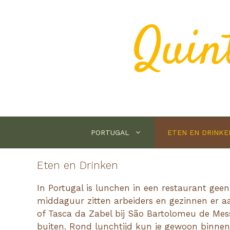
Ga
naar
Quin
de
inhoud
PORTUGAL
ETEN EN DRINKE
Eten en Drinken
In Portugal is lunchen in een restaurant geen
middaguur zitten arbeiders en gezinnen er aa
of Tasca da Zabel bij São Bartolomeu de Messi
buiten. Rond lunchtijd kun je gewoon binnen