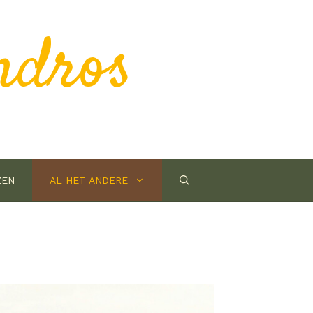
ndros
ZEN
AL HET ANDERE