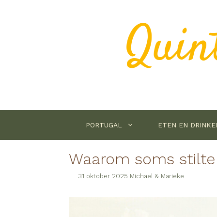
Ga
naar
Quin
de
inhoud
PORTUGAL
ETEN EN DRINKE
Waarom soms stilte 
31 oktober 2025
Michael
&
Marieke