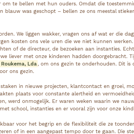
r om te bellen met hun ouders. Omdat die toestemmi
 en blauw was geschopt – bellen ze ons meestal stie
rden. We liggen wakker, vragen ons af wat er die dag
orgen kosten ons vele uren die we niet kunnen werken. 
ten of de directeur, de bezoeken aan instanties. Echt e
die we liever met onze kinderen hadden doorgebracht. 
& Roukema, Lda
, om ons gezin te onderhouden. Dit is
oor ons gezin.
taken in nieuwe projecten, klantcontact en groei, moe
maakten plaats voor constante alertheid en vermoeidhe
en, werd onmogelijk. Er waren weken waarin we nau
et school, instanties en er vooral zijn voor onze kind
baar voor het begrip en de flexibiliteit die ze toonde
eren of in een aangepast tempo door te gaan. Die st