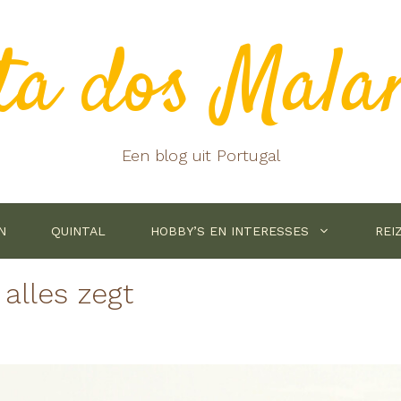
ta dos Mala
Een blog uit Portugal
N
QUINTAL
HOBBY’S EN INTERESSES
REI
alles zegt