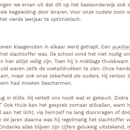
ngen we ervan uit dat dit op het basisonderwijs ook z
ele begeleiding door leraren. Voor onze oudste zoon 
et vierde leerjaar te optimistisch.
zeven klasgenoten in elkaar werd getrapt. Een
auxiliar
 het slachtoffer was. De school vond het niet nodig om 
 hier altijd veilig zijn. Toen hij ’s middags thuiskwa
huid waren zelfs de voetafdrukken te zien. Onze hand
haam, maar ook onze zekerheid als ouders. Hij verloor 
t hem had moeten beschermen.
g in stilte. Hij vertelt ons nooit wat er gebeurt. Zodra
d.” Ook thuis kan het gesprek zomaar stilvallen, want hij
 aan het licht, via hemzelf na lang doorvragen of door
In de jaren daarna was hij regelmatig het slachtoffer
. Ondanks alles blijven zijn cijfers gelukkig uitstekend,