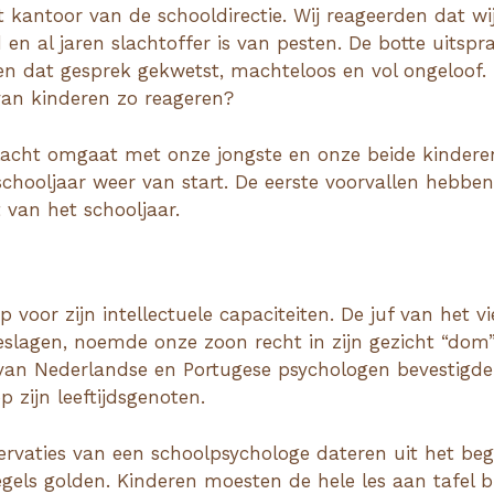
kantoor van de schooldirectie. Wij reageerden dat wij 
 al jaren slachtoffer is van pesten. De botte uitspra
eten dat gesprek gekwetst, machteloos en vol ongeloof
 van kinderen zo reageren?
klacht omgaat met onze jongste en onze beide kinder
schooljaar weer van start. De eerste voorvallen hebb
 van het schooljaar.
 voor zijn intellectuele capaciteiten. De juf van het vi
eslagen, noemde onze zoon recht in zijn gezicht “dom
 van Nederlandse en Portugese psychologen bevestigden d
 zijn leeftijdsgenoten.
ervaties van een schoolpsychologe dateren uit het be
egels golden. Kinderen moesten de hele les aan tafel b