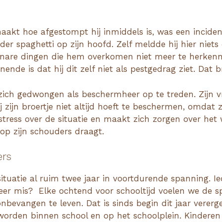
maakt hoe afgestompt hij inmiddels is, was een incident 
dder spaghetti op zijn hoofd. Zelf meldde hij hier nie
kt nare dingen die hem overkomen niet meer te herkenne
jnende is dat hij dit zelf niet als pestgedrag ziet. Dat 
 zich gedwongen als beschermheer op te treden. Zijn 
ij zijn broertje niet altijd hoeft te beschermen, omdat z
stress over de situatie en maakt zich zorgen over het w
 op zijn schouders draagt.
ers
situatie al ruim twee jaar in voortdurende spanning. Ie
weer mis? Elke ochtend voor schooltijd voelen we de 
bevangen te leven. Dat is sinds begin dit jaar vererg
rden binnen school en op het schoolplein. Kinderen 