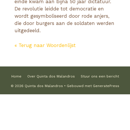
einde kwam aan bijna 50 jaar dictatuur.
De revolutie leidde tot democratie en
wordt gesymboliseerd door rode anjers,
die door burgers aan de soldaten werden
uitgedeeld.
« Terug naar Woordenlijst
Home
Over Quinta dos Malandros
Stuur ons een bericht
© 2026 Quinta dos Malandros
• Gebouwd met
GeneratePress