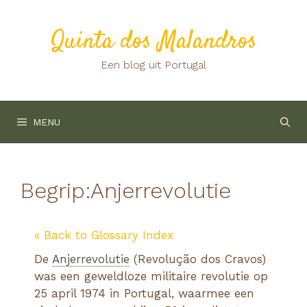
Ga
naar
Quinta dos Malandros
de
inhoud
Een blog uit Portugal
MENU
Begrip:
Anjerrevolutie
« Back to Glossary Index
De
Anjerrevolutie
(Revolução dos Cravos)
was een geweldloze militaire revolutie op
25 april 1974 in Portugal, waarmee een