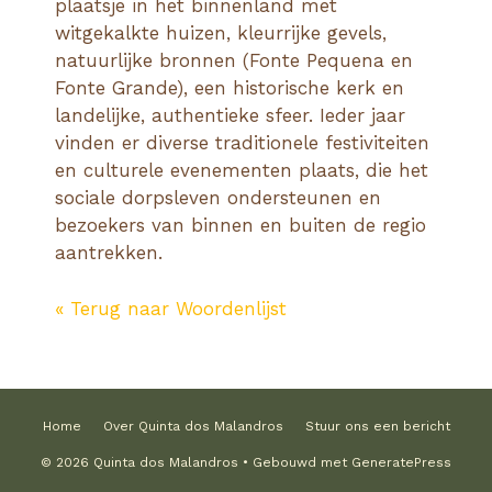
plaatsje in het binnenland met
witgekalkte huizen, kleurrijke gevels,
natuurlijke bronnen (Fonte Pequena en
Fonte Grande), een historische kerk en
landelijke, authentieke sfeer. Ieder jaar
vinden er diverse traditionele festiviteiten
en culturele evenementen plaats, die het
sociale dorpsleven ondersteunen en
bezoekers van binnen en buiten de regio
aantrekken.
« Terug naar Woordenlijst
Home
Over Quinta dos Malandros
Stuur ons een bericht
© 2026 Quinta dos Malandros
• Gebouwd met
GeneratePress