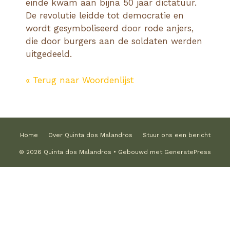
einde kwam aan bijna 50 jaar dictatuur.
De revolutie leidde tot democratie en
wordt gesymboliseerd door rode anjers,
die door burgers aan de soldaten werden
uitgedeeld.
« Terug naar Woordenlijst
Home
Over Quinta dos Malandros
Stuur ons een bericht
© 2026 Quinta dos Malandros
• Gebouwd met
GeneratePress