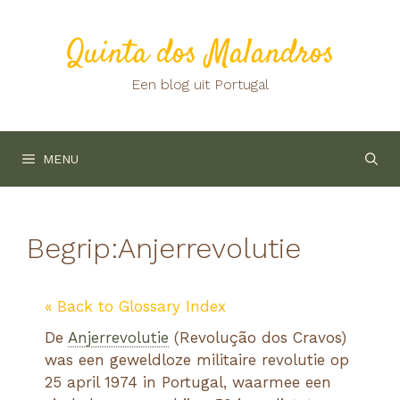
Ga
naar
Quinta dos Malandros
de
inhoud
Een blog uit Portugal
MENU
Begrip:
Anjerrevolutie
« Back to Glossary Index
De
Anjerrevolutie
(Revolução dos Cravos)
was een geweldloze militaire revolutie op
25 april 1974 in Portugal, waarmee een