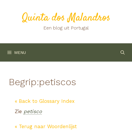
Ga
naar
Quinta dos Malandros
de
inhoud
Een blog uit Portugal
MENU
Begrip:
petiscos
« Back to Glossary Index
Zie
petisco
« Terug naar Woordenlijst