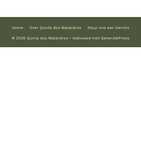
Home
Over Quinta dos Malandros
Stuur ons een bericht
© 2026 Quinta dos Malandros
• Gebouwd met
GeneratePress